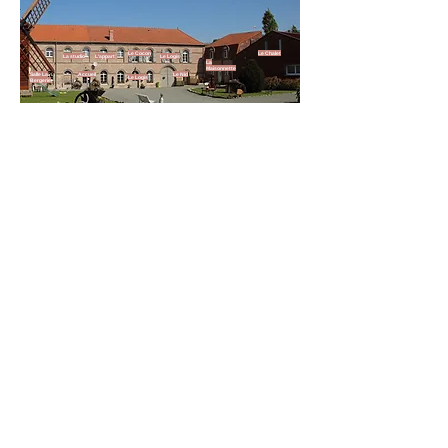
Le Cocon
Le Chalet
La studio
L'appart
Le Logis
La
Maisonnette
Salle La
Accueil
Le Nid
Le Logis
Bergerie
Lire les avis ici.....
Déposer votre avis
Contact